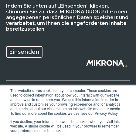
Indem Sie unten auf „Einsenden“ klicken,
stimmen Sie zu, dass MIKRONA GROUP die oben
angegebenen persönlichen Daten speichert und
verarbeitet, um Ihnen die angeforderten Inhalte
bereitzustellen.
This website stores cookies on your computer. These cookies are
used to collect information about how you interact with our website
Datenschutzerklärung
and allow us to remember you. We use this information in order to
improve and customize your browsing experience and for analytics
and metrics about our visitors both on this website and other media.
AGB
To find out more about the cookies we use, see our Privacy Policy
If you decline, your information won’t be tracked when you visit this
AEB
website. A single cookie will be used in your browser to remember
your preference not to be tracked.