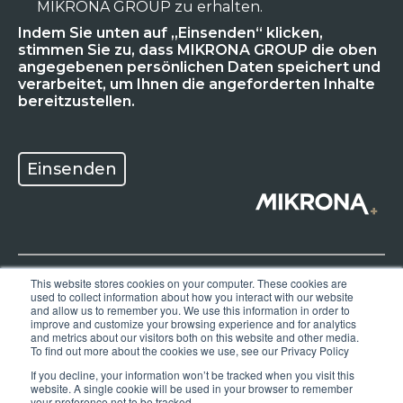
MIKRONA GROUP zu erhalten.
Indem Sie unten auf „Einsenden“ klicken,
stimmen Sie zu, dass MIKRONA GROUP die oben
angegebenen persönlichen Daten speichert und
verarbeitet, um Ihnen die angeforderten Inhalte
bereitzustellen.
This website stores cookies on your computer. These cookies are
used to collect information about how you interact with our website
Datenschutzerklärung
and allow us to remember you. We use this information in order to
improve and customize your browsing experience and for analytics
and metrics about our visitors both on this website and other media.
AGB
To find out more about the cookies we use, see our Privacy Policy
If you decline, your information won’t be tracked when you visit this
AEB
website. A single cookie will be used in your browser to remember
your preference not to be tracked.